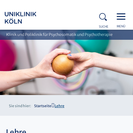
MENÜ
SUCHE
Klinik und Poliklinik für Psychosomatik und Psychotherapie
Sie sind hier:
Startseite
Lehre
Lehre