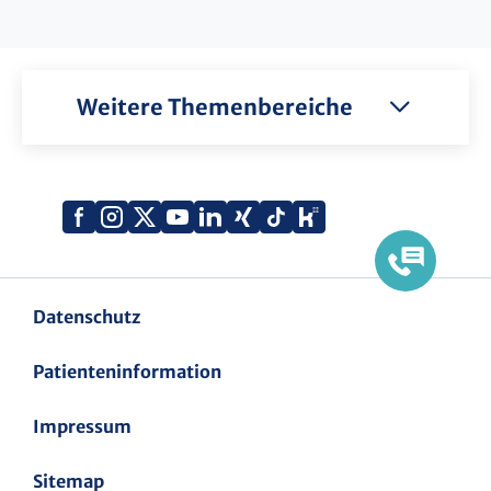
Weitere Themenbereiche
Xing
Kununu
Facebook
Instagram
X
YouTube
LinkedIn
Tiktok
(Twitter)
Datenschutz
Patienteninformation
Impressum
Sitemap